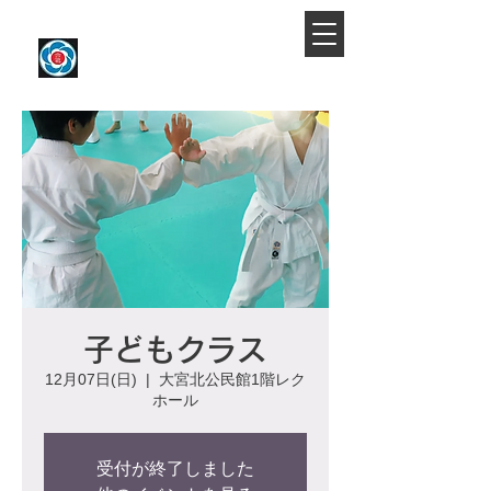
​大宮駅より徒歩約10分
大宮氷川合気会
子どもクラス
12月07日(日)
  |  
大宮北公民館1階レク
ホール
受付が終了しました