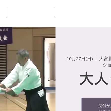
大宮氷川合気会とは
合気会本部道場について
10月27日(日)
  |  
大宮
シ
大人
受付が