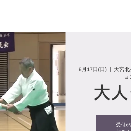
大宮氷川合気会とは
合気会本部道場について
8月17日(日)
  |  
大宮北
ョ
大人
受付が