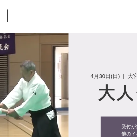
大宮氷川合気会とは
合気会本部道場について
4月30日(日)
  |  
大
大人
受付が
他のイ