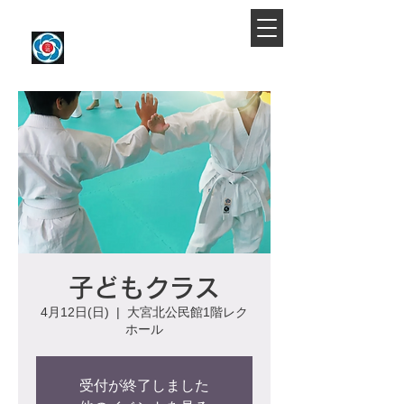
​大宮駅より徒歩約10分
大宮氷川合気会
子どもクラス
4月12日(日)
  |  
大宮北公民館1階レク
ホール
受付が終了しました