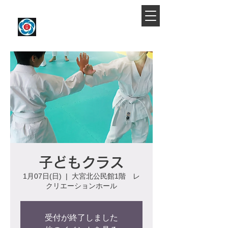
​大宮駅より徒歩約10分
大宮氷川合気会
子どもクラス
1月07日(日)
  |  
大宮北公民館1階 レ
クリエーションホール
受付が終了しました