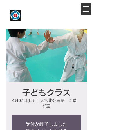
​大宮駅より徒歩約10分
大宮氷川合気会
子どもクラス
4月07日(日)
  |  
大宮北公民館 ２階
和室
受付が終了しました