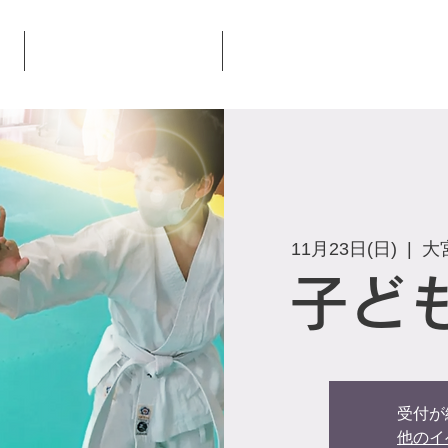
大宮氷川合気会とは
合気会本部道場について
11月23日(日)
  |  
大
子ど
受付が
他のイ